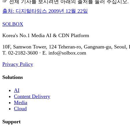
☞ 전체 기사를 보시려면 아래의 출처를 눌러 주십시오.
출처: 디지털타임스 2009년 12월 22일
SOL
BOX
Korea's No.1 Media AI & CDN Platform
10F, Samwon Tower, 124 Teheran-ro, Gangnam-gu, Seoul, 
T. 02-2182-3600 · E. info@solbox.com
Privacy Policy
Solutions
AI
Content Delivery
Media
Cloud
Support