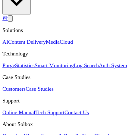
한
Solutions
AI
Content Delivery
Media
Cloud
Technology
Purge
Statistics
Smart Monitoring
Log Search
Auth System
Case Studies
Customers
Case Studies
Support
Online Manual
Tech Support
Contact Us
About Solbox