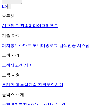
EN
솔루션
AI
콘텐츠 전송
미디어
클라우드
기술 자료
퍼지
통계
스마트 모니터링
로그 검색
인증 시스템
고객 사례
고객사
고객 사례
고객 지원
온라인 매뉴얼
기술 지원
문의하기
솔박스 소개
소개
연혁
복지&채용
뉴스
오시는 길