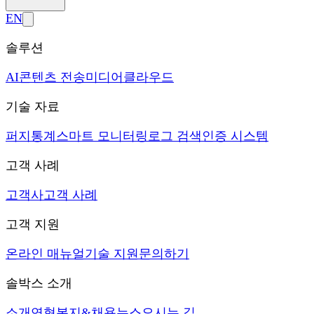
EN
솔루션
AI
콘텐츠 전송
미디어
클라우드
기술 자료
퍼지
통계
스마트 모니터링
로그 검색
인증 시스템
고객 사례
고객사
고객 사례
고객 지원
온라인 매뉴얼
기술 지원
문의하기
솔박스 소개
소개
연혁
복지&채용
뉴스
오시는 길