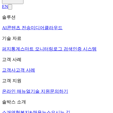
EN
솔루션
AI
콘텐츠 전송
미디어
클라우드
기술 자료
퍼지
통계
스마트 모니터링
로그 검색
인증 시스템
고객 사례
고객사
고객 사례
고객 지원
온라인 매뉴얼
기술 지원
문의하기
솔박스 소개
소개
연혁
복지&채용
뉴스
오시는 길