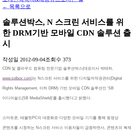
←
목록으로
솔루션박스, N 스크린 서비스를 위
한 DRM기반 모바일 CDN 솔루션 출
시
작성일
2012-09-04
조회수
373
CDN
및
클라우드
컴퓨팅
전문기업
솔루션박스
(
대표이사
박태하
,
www.solbox.com
)
는
N
스크린
서비스를
위한
디지털저작권관리
(Digital
Rights Management,
이하
DRM)
기반
모바일
CDN
솔루션인
‘SB
미디어쉴드
(SB MediaShield)’
를
출시했다고
밝혔다
.
스마트폰
,
태블릿
PC
의
대중화로
다양한
모바일
기기를
통해
동영상
콘텐츠를
시청하는
N
스크린
서비스
이용자들이
급증하면서
,
콘텐츠의
복제