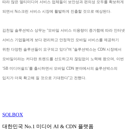
따라
많은
멀티미디어
서비스
업체들이
보안성과
편의성
모두를
확보하게
되면서
N
스크린
서비스
시장에
활발하게
진출할
것으로
예상된다
.
김천일
솔루션박스
상무는
“
모바일
서비스
이용량이
증가함에
따라
인터넷
서비스
기업들에게
보다
편리하고
안정적인
모바일
서비스를
제공하기
위한
다양한
솔루션들이
요구되고
있다
”
며
“
솔루션박스는
CDN
시장에서
모바일이라는
커다란
트렌드를
선도하고자
끊임없이
노력해
왔으며
,
이번
‘SB
미디어쉴드
’
를
출시하면서
모바일
CDN
분야에서의
솔루션박스의
입지가
더욱
확고해
질
것으로
기대한다
”
고
전했다
.
SOL
BOX
대한민국 No.1 미디어 AI & CDN 플랫폼