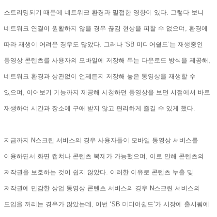
스트리밍되기
때문에
네트워크
환경과
밀접한
영향이
있다
.
그렇다
보니
네트워크
연결이
원활하지
않을
경우
끊김
현상을
피할
수
없으며
,
환경에
따라
재생이
어려운
경우도
많았다
.
그러나
‘SB
미디어쉴드
’
는
재생중인
동영상
콘텐츠를
사용자의
모바일에
저장해
두는
다운로드
방식을
제공해
,
네트워크
환경과
상관없이
언제든지
저장해
놓은
동영상을
재생할
수
있으며
,
이어보기
기능까지
제공해
시청하던
동영상을
보던
시점에서
바로
재생하여
시간과
장소에
구애
받지
않고
편리하게
즐길
수
있게
했다
.
지금까지
N
스크린
서비스의
경우
사용자들이
모바일
동영상
서비스를
이용하면서
화면
캡쳐나
콘텐츠
복제가
가능했으며
,
이로
인해
콘텐츠의
저작권을
보호하는
것이
쉽지
않았다
.
이러한
이유로
콘텐츠
누출
및
저작권에
민감한
상업
동영상
콘텐츠
서비스의
경우
N
스크린
서비스의
도입을
꺼리는
경우가
많았는데
,
이번
‘SB
미디어쉴드
’
가
시장에
출시됨에