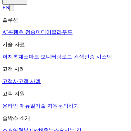
EN
솔루션
AI
콘텐츠 전송
미디어
클라우드
기술 자료
퍼지
통계
스마트 모니터링
로그 검색
인증 시스템
고객 사례
고객사
고객 사례
고객 지원
온라인 매뉴얼
기술 지원
문의하기
솔박스 소개
소개
연혁
복지&채용
뉴스
오시는 길