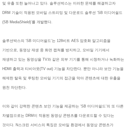
및
유출
또한
늘어나고
있다
.
솔루션박스는
이러한
문제를
해결하고자
DRM
기술이
적용된
모바일
스트리밍
및
다운로드
솔루션
‘SB
미디어쉴드
(SB MediaShield)’
를
개발했다
.
솔루션박스의
‘SB
미디어쉴드
’
는
128
비트
AES
암호화
알고리즘을
기반으로
,
동영상
재생
중
화면
캡쳐를
방지하고
,
모바일
기기에서
재생하고
있는
동영상을
TV
와
같은
외부
기기를
통해
시청하거나
녹화하는
HDMI
출력과
티비아웃
(TV out)
기능을
차단한다
.
뿐만
아니라
보안
기능을
해제한
탈옥
및
루팅한
모바일
기기의
접근을
막아
콘텐츠에
대한
유출을
원천
차단한다
.
이와
같이
강력한
콘텐츠
보안
기능을
제공하는
‘SB
미디어쉴드
’
의
또
다른
차별점으로는
DRM
이
적용된
동영상
콘텐츠를
다운로드할
수
있다는
것이다
. N
스크린
서비스의
특징은
모바일
환경에서
동영상
콘텐츠가