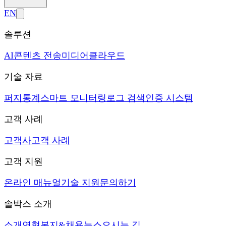
EN
솔루션
AI
콘텐츠 전송
미디어
클라우드
기술 자료
퍼지
통계
스마트 모니터링
로그 검색
인증 시스템
고객 사례
고객사
고객 사례
고객 지원
온라인 매뉴얼
기술 지원
문의하기
솔박스 소개
소개
연혁
복지&채용
뉴스
오시는 길