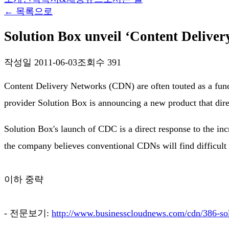
←
목록으로
Solution Box unveil ‘Content Deliver
작성일
2011-06-03
조회수
391
Content Delivery Networks (CDN) are often touted as a fun
provider Solution Box is announcing a new product that di
Solution Box's launch of CDC is a direct response to the in
the company believes conventional CDNs will find difficult 
이하 중략
- 전문보기:
http://www.businesscloudnews.com/cdn/386-solu