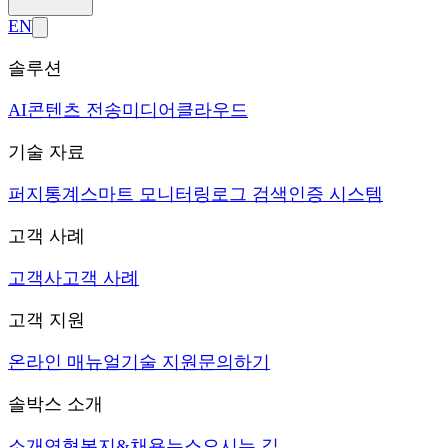
EN
솔루션
AI
콘텐츠 전송
미디어
클라우드
기술 자료
퍼지
통계
스마트 모니터링
로그 검색
인증 시스템
고객 사례
고객사
고객 사례
고객 지원
온라인 매뉴얼
기술 지원
문의하기
솔박스 소개
소개
연혁
복지&채용
뉴스
오시는 길